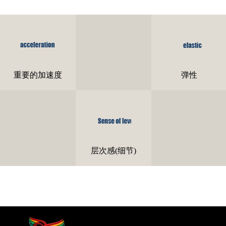
在MG动画中，通常要拒绝
匀速运动。匀速运动在现实
生活中并不多见，相反，我
让运动的图形具有弹性，几
们生活的世界到处都是力的
乎所有优秀的MG作品都会
互相作用，因此几乎所有的
用到的tips之一。这样的运
运动都有加速度，速度都是
让你感觉到柔和的美感，而
在变化的。因此，请让运动
不是突兀的骤然停止。
重要的加速度
弹性
的图形远离匀速运动，这是
最基础的。
在MG动画里，为了增加画
面的细节以及丰富画面使其
不显单调，我们会给元素添
加更多的细节，或者增加元
素的层次。
层次感(细节)