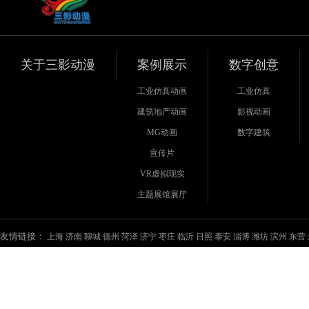
关于三影动漫
案例展示
数字创意
工业仿真动画
工业仿真
建筑地产动画
影视动画
MG动画
数字建筑
宣传片
VR虚拟现实
主题展馆展厅
友情链接：
上海
济南
聊城
德州
菏泽
济宁
枣庄
临沂
日照
泰安
淄博
潍坊
滨州
东营